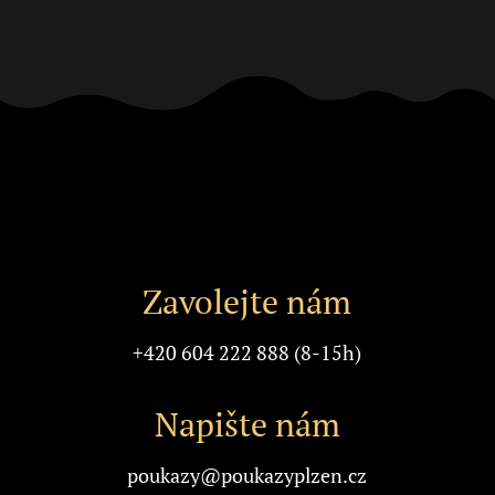
Možnosti
lze
vybrat
na
stránce
produktu
Zavolejte nám
+420 604 222 888 (8-15h)
Napište nám
poukazy@poukazyplzen.cz