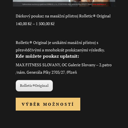
Dárkový poukaz na masážní přístroj Rolletic® Original
Rozpětí
140,00
Kč
–
1 500,00
Kč
cen:
140,00 Kč
Rolletic® Original je unikátní masážní přístroj s
až
přesvědčivými a mnohokrát prokázanými výsledky.
1 500,00 Kč
Kde můžete poukaz uplatnit:
MAX FITNESS SLOVANY, OC Galerie Slovany – 2.patro
/nám. Generála Píky 2703/27 /Plzeň
Rolletic®Original
Tento
VÝBĚR MOŽNOSTÍ
produkt
má
více
variant.