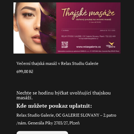
variant.
Možnosti
lze
vybrat
na
stránce
produktu
Večerní thajská masáž v Relax Studiu Galerie
699,00
Kč
Nechte se hodinu hýčkat uvolňující thajskou
masáží.
Kde můžete poukaz uplatnit:
Relax Studio Galerie, OC GALERIE SLOVANY – 2.patro
/nám. Generála Píky 2703/27, Plzeň