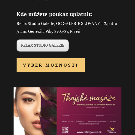
2 100,00 Kč
Kde můžete poukaz uplatnit:
Relax Studio Galerie, OC GALERIE SLOVANY – 2.patro
/nám. Generála Píky 2703/27, Plzeň
RELAX STUDIO GALERIE
Tento
VÝBĚR MOŽNOSTÍ
produkt
má
více
variant.
Možnosti
lze
vybrat
na
stránce