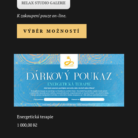
RELAX STUDIO GALERIE
K zakoupení pouze on-line.
Tento
VÝBĚR MOŽNOSTÍ
produkt
má
více
variant.
Možnosti
lze
vybrat
na
stránce
produktu
Energetická terapie
1 000,00
Kč