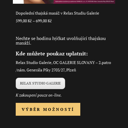
produktu
Dopolední thajská masáž v Relax Studiu Galerie
Rozpětí
599,00
Kč
–
699,00
Kč
cen:
599,00 Kč
Nechte se hodinu hýčkat uvolňující thajskou
masáží.
až
699,00 Kč
Kde můžete poukaz uplatnit:
Relax Studio Galerie, OC GALERIE SLOVANY – 2.patro
/nám. Generála Píky 2703/27, Plzeň
RELAX STUDIO GALERIE
K zakoupení pouze on-line.
Tento
VÝBĚR MOŽNOSTÍ
produkt
má
více