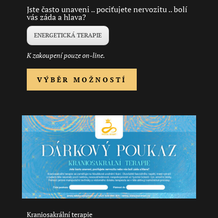
Jste často unaveni .. pociťujete nervozitu .. bolí
vás záda a hlava?
ENERGETICKÁ TERAPIE
K zakoupení pouze on-line.
Tento
VÝBĚR MOŽNOSTÍ
produkt
má
více
variant.
Možnosti
lze
vybrat
na
stránce
produktu
Kraniosakrální terapie