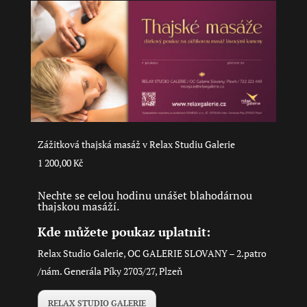
variant.
Možnosti
lze
vybrat
na
stránce
produktu
Zážitková thajská masáž v Relax Studiu Galerie
1 200,00
Kč
Nechte se celou hodinu unášet blahodárnou
thajskou masáží.
Kde můžete poukaz uplatnit:
Relax Studio Galerie, OC GALERIE SLOVANY – 2.patro
/nám. Generála Píky 2703/27, Plzeň
RELAX STUDIO GALERIE