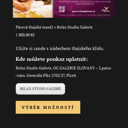
Párová thajská masáž v Relax Studiu Galerie
1 800,00
Kč
Užijte si rande s nádechem thajského klidu.
Kde můžete poukaz uplatnit:
Relax Studio Galerie, OC GALERIE SLOVANY – 2.patro
/nám. Generála Píky 2703/27, Plzeň
RELAX STUDIO GALERIE
Tento
VÝBĚR MOŽNOSTÍ
produkt
má
více