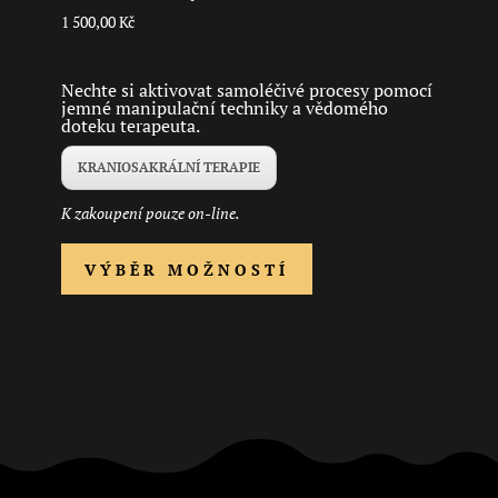
1 500,00
Kč
Nechte si aktivovat samoléčivé procesy pomocí
jemné manipulační techniky a vědomého
doteku terapeuta.
KRANIOSAKRÁLNÍ TERAPIE
K zakoupení pouze on-line.
Tento
VÝBĚR MOŽNOSTÍ
produkt
má
více
variant.
Možnosti
lze
vybrat
na