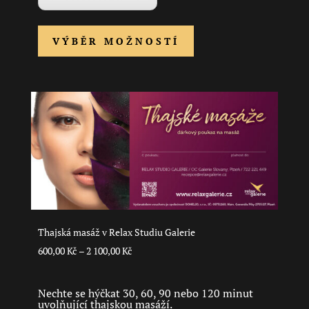
Tento
VÝBĚR MOŽNOSTÍ
produkt
má
více
variant.
Možnosti
lze
vybrat
na
stránce
produktu
Thajská masáž v Relax Studiu Galerie
Rozpětí
600,00
Kč
–
2 100,00
Kč
cen:
600,00 Kč
Nechte se hýčkat 30, 60, 90 nebo 120 minut
uvolňující thajskou masáží.
až