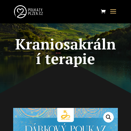
Kraniosakráln
í terapie