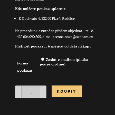
Kde můžete poukaz uplatnit:
K Obchvatu 4, 322 00 Plzeň-Radčice
Na proceduru je nutné se předem objednat – tel. č.
+420 606 090 805, e-mail: renna.nova@seznam.cz
Platnost poukazu: 6 měsíců od data nákupu
Zaslat e-mailem (platba
Forma
pouze on-line)
poukazu
KOUPIT
-
+
Kraniosakrální
terapie
množství