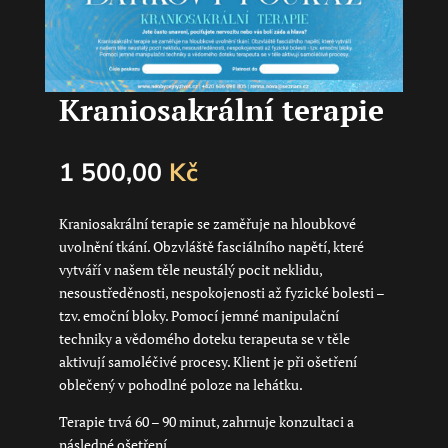
Kraniosakrální terapie
1 500,00
Kč
Kraniosakrální terapie se zaměřuje na hloubkové
uvolnění tkání. Obzvláště fasciálního napětí, které
vytváří v našem těle neustálý pocit neklidu,
nesoustředěnosti, nespokojenosti až fyzické bolesti –
tzv. emoční bloky. Pomocí jemné manipulační
techniky a vědomého doteku terapeuta se v těle
aktivují samoléčivé procesy. Klient je při ošetření
oblečený v pohodlné poloze na lehátku.
Terapie trvá 60 – 90 minut, zahrnuje konzultaci a
následné ošetření.